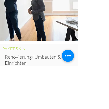
PAKET 5 & 6
Renovierung/ Umbauten &
Einrichten
Ob neue Küche, Bad, Tischlerarbeiten
oder Bodenbeläge - mit Hilfe eines
erfahrenen Team an Professionisten
gestalten wir Ihre Wohnung oder Haus
von grund auf neu.
Bei größeren Umbauten wie
Mauerdurchbrüche bitte an einen
Architekten oder Baumeister wenden.